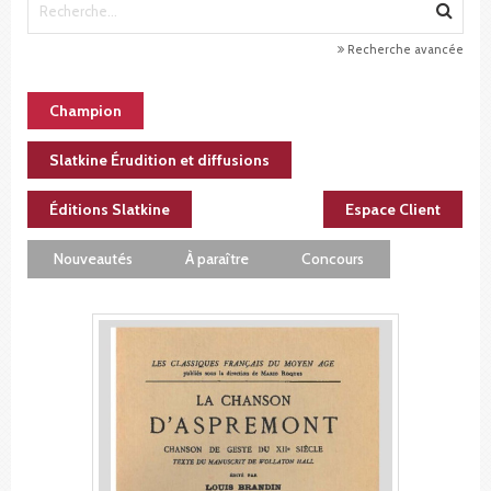
Recherche avancée
Champion
Slatkine Érudition et diffusions
Éditions Slatkine
Espace Client
Nouveautés
À paraître
Concours