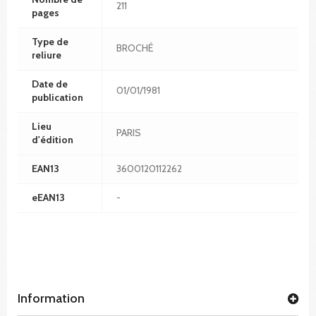
211
pages
Type de
BROCHÉ
reliure
Date de
01/01/1981
publication
Lieu
PARIS
d'édition
EAN13
3600120112262
eEAN13
-
Information