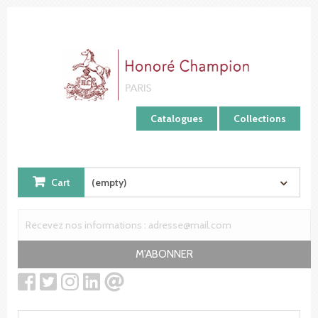
Cookies management panel
Catalogues
Collections
Cart
(empty)
M'ABONNER