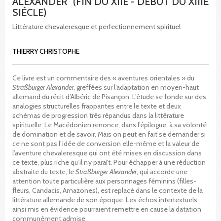
ALEXANDER" (FIN DU XIIE - DÉBUT DU XIIIE
SIÈCLE)
Littérature chevaleresque et perfectionnement spirituel
THIERRY CHRISTOPHE
Ce livre est un commentaire des « aventures orientales » du
Straßburger Alexande
r, greffées sur l’adaptation en moyen-haut
allemand du récit d’Albéric de Pisançon. L’étude se fonde sur des
analogies structurelles frappantes entre le texte et deux
schémas de progression très répandus dans la littérature
spirituelle. Le Macédonien renonce, dans l’épilogue, à sa volonté
de domination et de savoir. Mais on peut en fait se demander si
ce ne sont pas l’idée de conversion elle-même et la valeur de
l’aventure chevaleresque qui ont été mises en discussion dans
ce texte, plus riche qu’il n’y paraît. Pour échapper à une réduction
abstraite du texte, le
Straßburger Alexander
, qui accorde une
attention toute particulière aux personnages féminins (filles-
fleurs, Candacis, Amazones), est replacé dans le contexte de la
littérature allemande de son époque. Les échos intertextuels
ainsi mis en évidence pourraient remettre en cause la datation
communément admise.