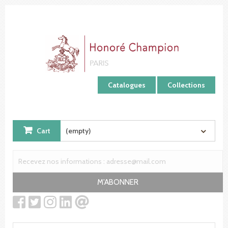
Cookies management panel
Catalogues
Collections
Cart
(empty)
M'ABONNER