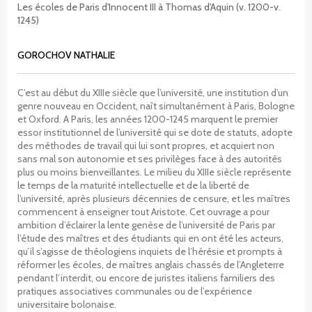
Les écoles de Paris d'Innocent III à Thomas d'Aquin (v. 1200-v.
1245)
GOROCHOV NATHALIE
C’est au début du XIIIe siècle que l’université, une institution d’un
genre nouveau en Occident, naît simultanément à Paris, Bologne
et Oxford. A Paris, les années 1200-1245 marquent le premier
essor institutionnel de l’université qui se dote de statuts, adopte
des méthodes de travail qui lui sont propres, et acquiert non
sans mal son autonomie et ses privilèges face à des autorités
plus ou moins bienveillantes. Le milieu du XIIIe siècle représente
le temps de la maturité intellectuelle et de la liberté de
l’université, après plusieurs décennies de censure, et les maîtres
commencent à enseigner tout Aristote. Cet ouvrage a pour
ambition d’éclairer la lente genèse de l’université de Paris par
l’étude des maîtres et des étudiants qui en ont été les acteurs,
qu’il s’agisse de théologiens inquiets de l’hérésie et prompts à
réformer les écoles, de maîtres anglais chassés de l’Angleterre
pendant l’interdit, ou encore de juristes italiens familiers des
pratiques associatives communales ou de l’expérience
universitaire bolonaise.