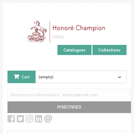
Cookies management panel
Catalogues
Collections
Cart
(empty)
M'ABONNER