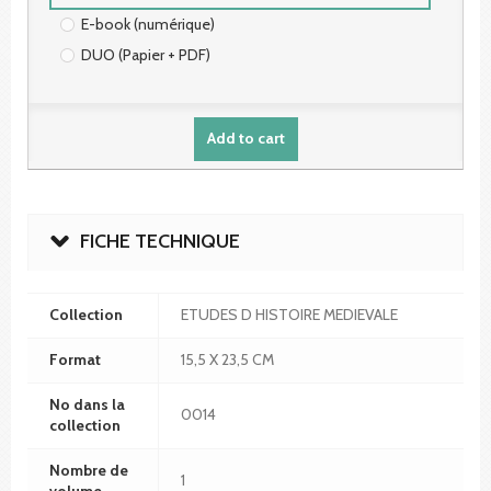
E-book (numérique)
DUO (Papier + PDF)
Add to cart
FICHE TECHNIQUE
Collection
ETUDES D HISTOIRE MEDIEVALE
Format
15,5 X 23,5 CM
No dans la
0014
collection
Nombre de
1
volume