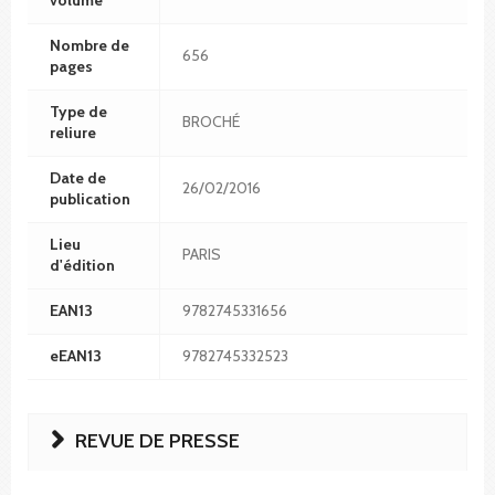
Nombre de
656
pages
Type de
BROCHÉ
reliure
Date de
26/02/2016
publication
Lieu
PARIS
d'édition
EAN13
9782745331656
eEAN13
9782745332523
REVUE DE PRESSE