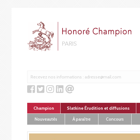
Cookies management panel
Champion
Slatkine Érudition et diffusions
Nouveautés
À paraître
Concours