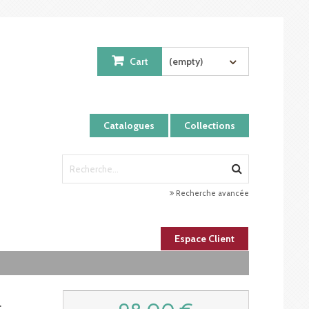
Cart
(empty)
Catalogues
Collections
Recherche avancée
Espace Client