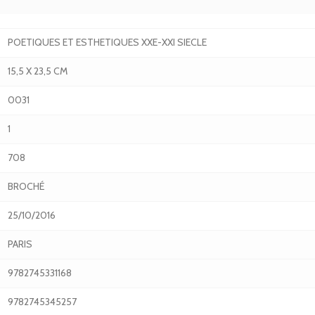
POETIQUES ET ESTHETIQUES XXE-XXI SIECLE
15,5 X 23,5 CM
0031
1
708
BROCHÉ
25/10/2016
PARIS
9782745331168
9782745345257