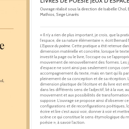
LIVRES DE POESIE JEUX D'ESPAC
Ouvrage réalisé sous la direction de Isabelle Chol,
Mathios, Sege Linarès
« Il n’y a rien de plus important, je crois, que la pra
l’espace, de sa nature élémentaire », écrit Bernard
L’Espace du poème
. Cette pratique a été retenue dan
dimension matérielle et concrète, lorsque le text
investit la page ou le livre, l’occupe ou se l’appropr
mouvement de renouvellement des formes. Les 
d’espace ne sont ainsi pas seulement conçus c
accompagnement du texte, mais en tant qu’ils par
pleinement de sa conception et de sa réception. 
dimension plastique de l’écriture et du livre est e
dans les différents sens de l’adjectif, lié à la vue, au
mouvement et aux possibilités de transformation 
suppose. L’ouvrage se propose ainsi d’observer ce
configurations et de reconfigurations poétiques, l
écrire et lire c’est aussi voir, donner à voir et mettr
scène ce qui constitue le sens étymologique du 
poésie », à savoir l’action.