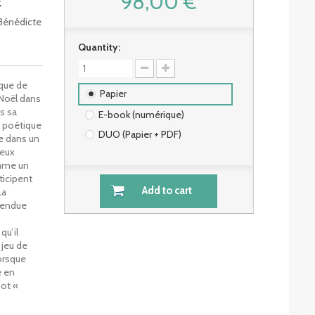
98,00 €
E
 Bénédicte
Quantity:
tique de
Papier
 Noël dans
s sa
E-book (numérique)
e poétique
DUO (Papier + PDF)
ie dans un
jeux
omme un
ticipent
Add to cart
La
ntendue
qu’il
 jeu de
orsque
e en
mot «