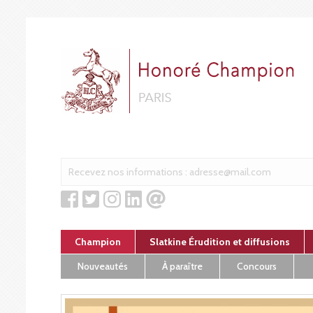
Cookies management panel
Champion
Slatkine Érudition et diffusions
Nouveautés
À paraître
Concours