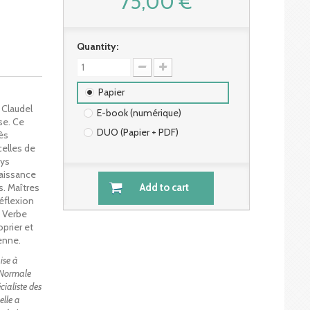
75,00 €
Quantity:
Papier
 Claudel
E-book (numérique)
se. Ce
DUO (Papier + PDF)
rès
celles de
nys
naissance
s. Maîtres
Add to cart
réflexion
t Verbe
prier et
enne.
ise à
e Normale
cialiste des
elle a