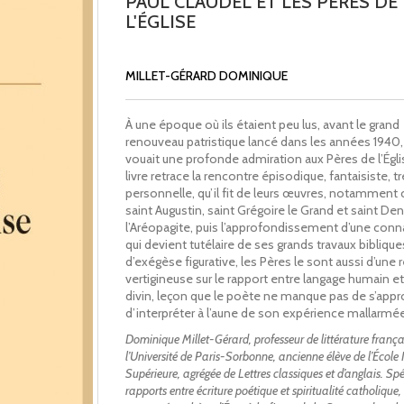
PAUL CLAUDEL ET LES PÈRES DE
L'ÉGLISE
MILLET-GÉRARD DOMINIQUE
À une époque où ils étaient peu lus, avant le grand
renouveau patristique lancé dans les années 1940,
vouait une profonde admiration aux Pères de l’Égli
livre retrace la rencontre épisodique, fantaisiste, t
personnelle, qu’il fit de leurs œuvres, notamment 
saint Augustin, saint Grégoire le Grand et saint De
l’Aréopagite, puis l’approfondissement d’une con
qui devient tutélaire de ses grands travaux biblique
d’exégèse figurative, les Pères le sont aussi d’une 
vertigineuse sur le rapport entre langage humain e
divin, leçon que le poète ne manque pas de s’appro
d’interpréter à l’aune de son expérience mallarmé
Dominique Millet-Gérard, professeur de littérature frança
l’Université de Paris-Sorbonne, ancienne élève de l’Écol
Supérieure, agrégée de Lettres classiques et d’anglais. Spé
rapports entre écriture poétique et spiritualité catholique, 