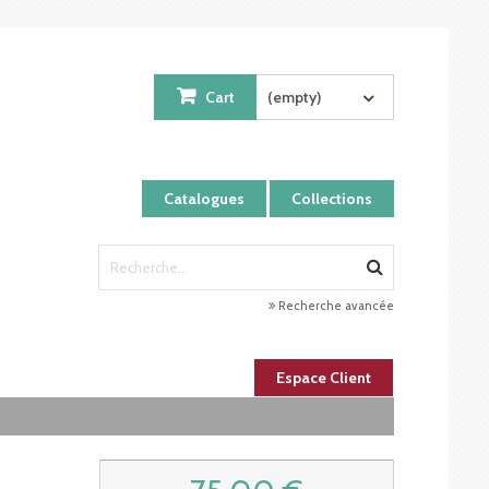
Cart
(empty)
Catalogues
Collections
Recherche avancée
Espace Client