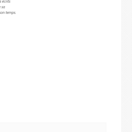
 écrits
e sa
son temps.