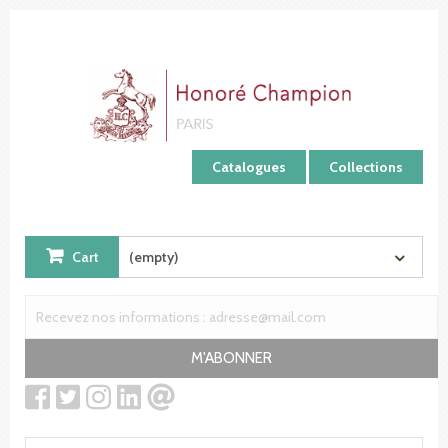
Cookies management panel
Catalogues
Collections
Cart
(empty)
M'ABONNER