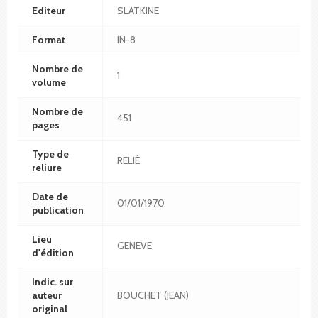
Editeur
SLATKINE
Format
IN-8
Nombre de
1
volume
Nombre de
451
pages
Type de
RELIÉ
reliure
Date de
01/01/1970
publication
Lieu
GENEVE
d'édition
Indic. sur
auteur
BOUCHET (JEAN)
original