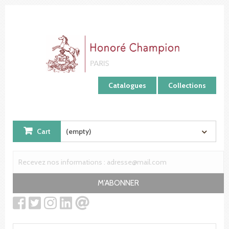
Cookies management panel
Catalogues
Collections
Cart
(empty)
M'ABONNER