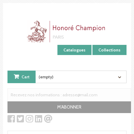
Cookies management panel
Catalogues
Collections
Cart
(empty)
M'ABONNER