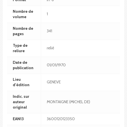
Nombre de
1
volume
Nombre de
341
pages
Type de
relié
reliure
Date de
01/01/1970
publication
Lieu
GENEVE
d'édition
Indic. sur
auteur
MONTAIGNE (MICHEL DE)
original
EAN13
3600120123350