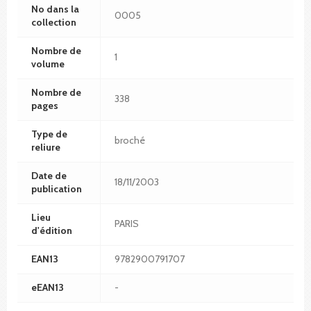
No dans la
0005
collection
Nombre de
1
volume
Nombre de
338
pages
Type de
broché
reliure
Date de
18/11/2003
publication
Lieu
PARIS
d'édition
EAN13
9782900791707
eEAN13
-