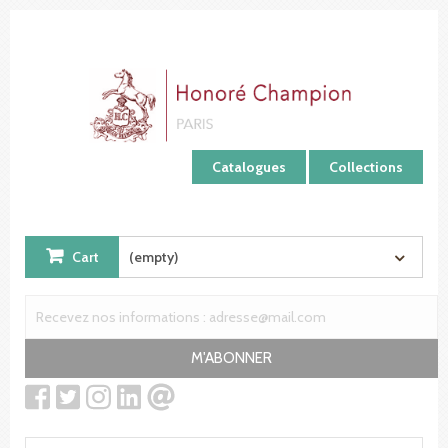
Cookies management panel
Catalogues
Collections
Cart
(empty)
M'ABONNER