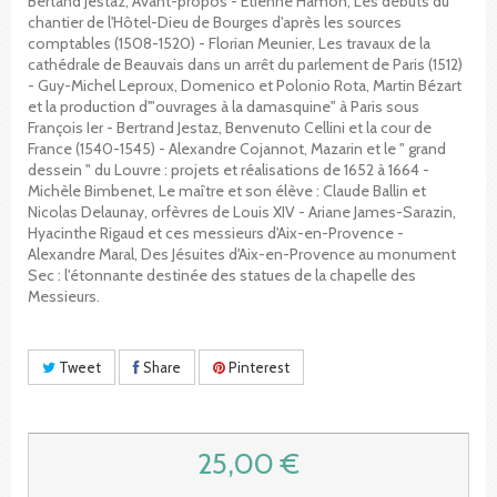
Bertand Jestaz, Avant-propos - Etienne Hamon, Les débuts du
chantier de l'Hôtel-Dieu de Bourges d'après les sources
comptables (1508-1520) - Florian Meunier, Les travaux de la
cathédrale de Beauvais dans un arrêt du parlement de Paris (1512)
- Guy-Michel Leproux, Domenico et Polonio Rota, Martin Bézart
et la production d'"ouvrages à la damasquine" à Paris sous
François Ier - Bertrand Jestaz, Benvenuto Cellini et la cour de
France (1540-1545) - Alexandre Cojannot, Mazarin et le " grand
dessein " du Louvre : projets et réalisations de 1652 à 1664 -
Michèle Bimbenet, Le maître et son élève : Claude Ballin et
Nicolas Delaunay, orfèvres de Louis XIV - Ariane James-Sarazin,
Hyacinthe Rigaud et ces messieurs d'Aix-en-Provence -
Alexandre Maral, Des Jésuites d'Aix-en-Provence au monument
Sec : l'étonnante destinée des statues de la chapelle des
Messieurs.
Tweet
Share
Pinterest
25,00 €