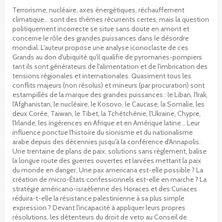
Terrorisme, nucléaire, axes énergétiques, réchauffement
climatique… sont des thèmes récurrents certes, mais la question
politiquement incorrecte se situe sans doute en amont et
concerne le rôle des grandes puissances dans le désordre
mondial. L'auteur propose une analyse iconoclaste de ces
Grands au don d'ubiquité qu'il qualifie de pyromanes-pompiers
tant ils sont générateurs de l'alimentation et de l'imbrication des
tensions régionales et internationales. Quasiment tous les
conflits majeurs (non résolus) et mineurs (par procuration) sont
estampillés de la marque des grandes puissances : le Liban, l'Irak,
l'Afghanistan, le nucléaire, le Kosovo, le Caucase, la Somalie, les
deux Corée, Taiwan, le Tibet, la Tchétchénie, l'Ukraine, Chypre,
l'Irlande, les ingérences en Afrique et en Amérique latine… Leur
influence ponctue l'histoire du sionisme et du nationalisme
arabe depuis des décennies jusqu'à la conférence d'Annapolis.
Une trentaine de plans de paix, solutions sans règlement, balise
la longue route des guerres ouvertes et larvées mettant la paix
du monde en danger. Une pax americana est-elle possible ? La
création de micro-États confessionnels est-elle en marche ? La
stratégie américano-israélienne des Horaces et des Curiaces
réduira-t-elle la résistance palestinienne à sa plus simple
expression ? Devant l'incapacité à appliquer leurs propres
résolutions, les détenteurs du droit de veto au Conseil de