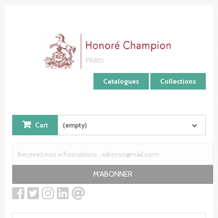
Cookies management panel
Catalogues
Collections
Cart
(empty)
M'ABONNER