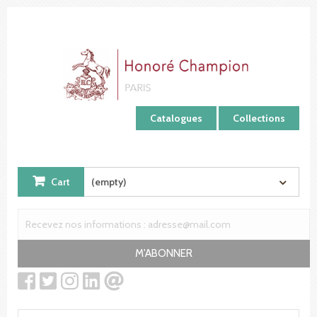
Cookies management panel
Catalogues
Collections
Cart
(empty)
M'ABONNER