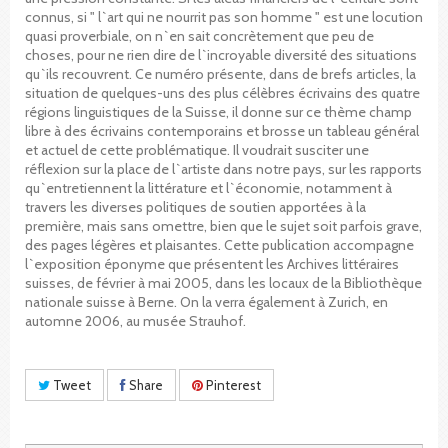
connus, si " l`art qui ne nourrit pas son homme " est une locution
quasi proverbiale, on n`en sait concrètement que peu de
choses, pour ne rien dire de l`incroyable diversité des situations
qu`ils recouvrent. Ce numéro présente, dans de brefs articles, la
situation de quelques-uns des plus célèbres écrivains des quatre
régions linguistiques de la Suisse, il donne sur ce thème champ
libre à des écrivains contemporains et brosse un tableau général
et actuel de cette problématique. Il voudrait susciter une
réflexion sur la place de l`artiste dans notre pays, sur les rapports
qu`entretiennent la littérature et l`économie, notamment à
travers les diverses politiques de soutien apportées à la
première, mais sans omettre, bien que le sujet soit parfois grave,
des pages légères et plaisantes. Cette publication accompagne
l`exposition éponyme que présentent les Archives littéraires
suisses, de février à mai 2005, dans les locaux de la Bibliothèque
nationale suisse à Berne. On la verra également à Zurich, en
automne 2006, au musée Strauhof.
Tweet
Share
Pinterest