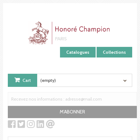
Cookies management panel
Catalogues
Collections
Cart
(empty)
M'ABONNER