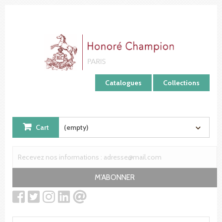
Cookies management panel
Catalogues
Collections
Cart
(empty)
M'ABONNER