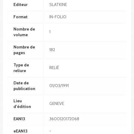
Editeur
SLATKINE
Format
IN-FOLIO
Nombre de
1
volume
Nombre de
182
pages
Type de
RELIÉ
reliure
Date de
01/03/1991
publication
Lieu
GENEVE
d'édition
EAN13
3600120172068
eEAN13
-