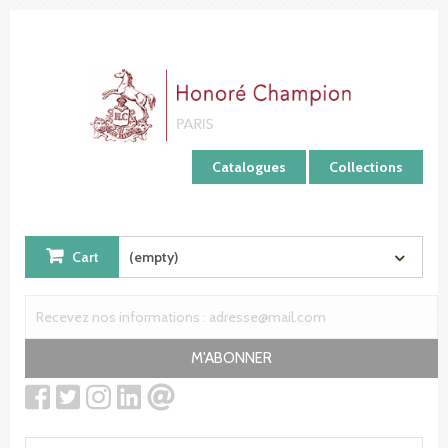
Cookies management panel
Catalogues
Collections
Cart
(empty)
M'ABONNER