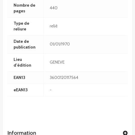
Nombre de
440
pages
Type de
relié
reliure
Date de
01/01/1970
publication
Lieu
GENEVE
d'édition
EAN13
3600120117564
eEAN13
-
Information