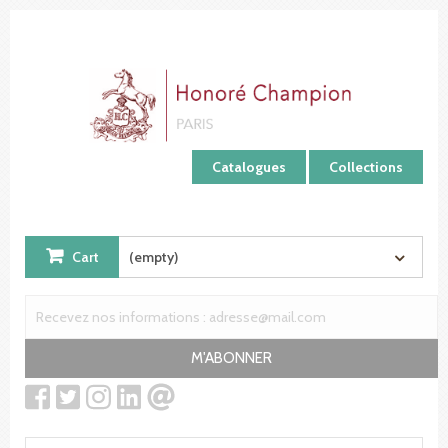
Cookies management panel
Catalogues
Collections
Cart
(empty)
M'ABONNER