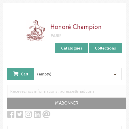
Cookies management panel
Catalogues
Collections
Cart
(empty)
M'ABONNER