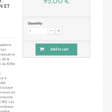
95,00 €
 :
N ET
Quantity:
 Madame
Add to cart
s'est
nnaissance
, de la
n du XVIIIe
e
âce à
ille,
r la base
 sommes en
 comporte
 1812. Les
 nombreux
nombre,