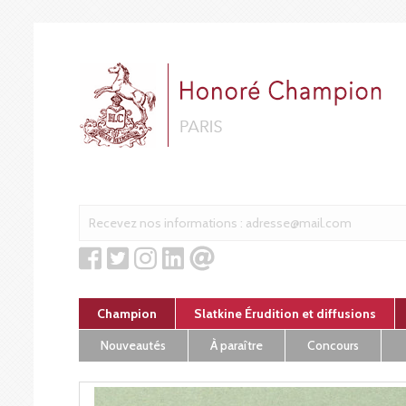
Cookies management panel
Champion
Slatkine Érudition et diffusions
Nouveautés
À paraître
Concours