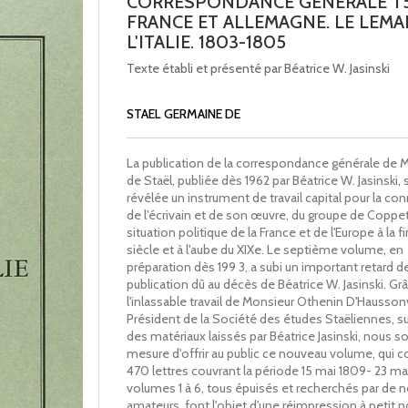
CORRESPONDANCE GENERALE T5
FRANCE ET ALLEMAGNE. LE LEMA
L'ITALIE. 1803-1805
Texte établi et présenté par Béatrice W. Jasinski
STAEL GERMAINE DE
La publication de la correspondance générale de
de Staël, publiée dès 1962 par Béatrice W. Jasinski, 
révélée un instrument de travail capital pour la co
de l'écrivain et de son œuvre, du groupe de Coppet
situation politique de la France et de l'Europe à la fi
siècle et à l'aube du XIXe. Le septième volume, en
préparation dès 199 3, a subi un important retard d
publication dû au décès de Béatrice W. Jasinski. Gr
l'inlassable travail de Monsieur Othenin D'Haussonv
Président de la Société des études Staëliennes, su
des matériaux laissés par Béatrice Jasinski, nous
mesure d'offrir au public ce nouveau volume, qui
470 lettres couvrant la période 15 mai 1809- 23 mai
volumes 1 à 6, tous épuisés et recherchés par de
amateurs, font l'objet d'une réimpression à petit 