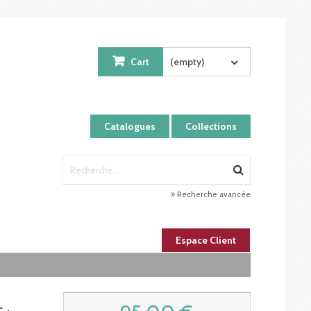
Cart
(empty)
Catalogues
Collections
Recherche avancée
Espace Client