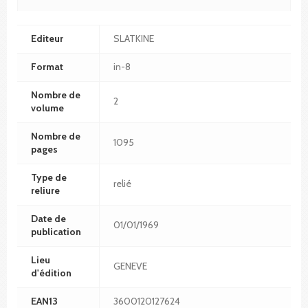
Editeur
SLATKINE
Format
in-8
Nombre de
2
volume
Nombre de
1095
pages
Type de
relié
reliure
Date de
01/01/1969
publication
Lieu
GENEVE
d'édition
EAN13
3600120127624