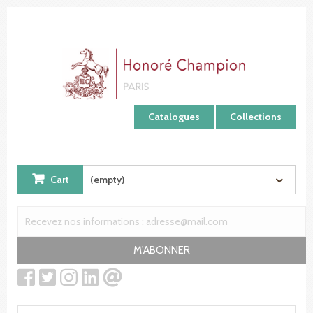
Cookies management panel
Catalogues
Collections
Cart
(empty)
M'ABONNER