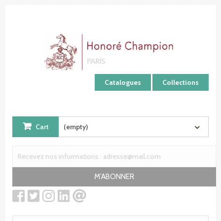
Cookies management panel
Catalogues
Collections
Cart
(empty)
M'ABONNER