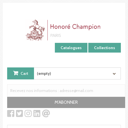
Cookies management panel
Catalogues
Collections
Cart
(empty)
M'ABONNER