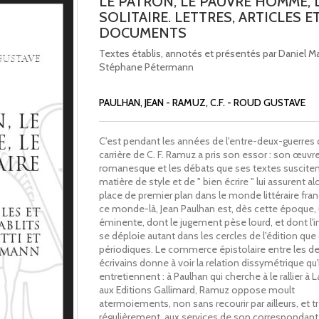
LE PATRON, LE PAUVRE HOMME, 
SOLITAIRE. LETTRES, ARTICLES E
DOCUMENTS
Textes établis, annotés et présentés par Daniel Ma
Stéphane Pétermann
PAULHAN, JEAN - RAMUZ, C.F. - ROUD GUSTAVE
C'est pendant les années de l'entre-deux-guerres 
carrière de C. F. Ramuz a pris son essor : son œuvr
romanesque et les débats que ses textes suscite
matière de style et de " bien écrire " lui assurent al
place de premier plan dans le monde littéraire fran
ce monde-là, Jean Paulhan est, dès cette époque, 
éminente, dont le jugement pèse lourd, et dont l'i
se déploie autant dans les cercles de l'édition que
périodiques. Le commerce épistolaire entre les d
écrivains donne à voir la relation dissymétrique qu'
entretiennent : à Paulhan qui cherche à le rallier à 
aux Editions Gallimard, Ramuz oppose moult
atermoiements, non sans recourir par ailleurs, et t
régulièrement, aux services de son correspondant,