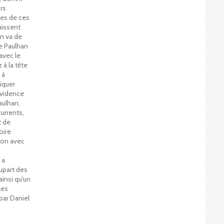
urs
nes de ces
raissent
en va de
e Paulhan
avec le
 à la tête
 à
liquer
évidence
aulhan,
urrents,
t de
oire
ion avec
e
 a
upart des
ainsi qu'un
les
par Daniel