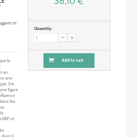
38,10 €
LE
T
ggetti et
Quantity:
Add to cart
que la
e
nt en
ors une
çais. De
une figure
nfluence
 dans les
eux
ils
La NRF et
rès
 dont il