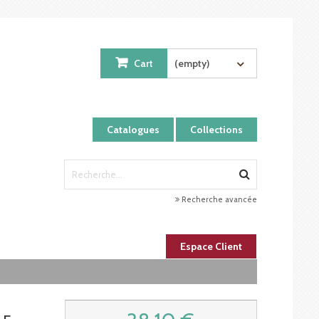
Cart
(empty)
Catalogues
Collections
Recherche avancée
Espace Client