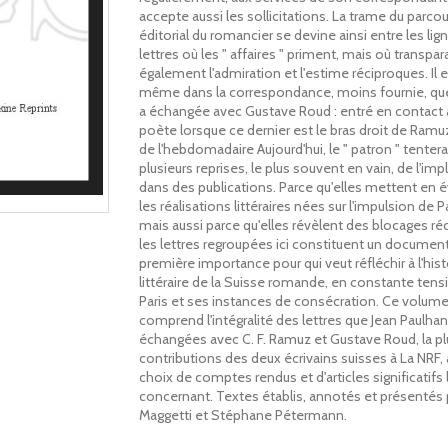
accepte aussi les sollicitations. La trame du parco
éditorial du romancier se devine ainsi entre les lig
lettres où les " affaires " priment, mais où transpa
également l'admiration et l'estime réciproques. Il 
même dans la correspondance, moins fournie, qu
a échangée avec Gustave Roud : entré en contact 
poète lorsque ce dernier est le bras droit de Ramuz
de l'hebdomadaire Aujourd'hui, le " patron " tentera
plusieurs reprises, le plus souvent en vain, de l'imp
dans des publications. Parce qu'elles mettent en 
les réalisations littéraires nées sur l'impulsion de P
mais aussi parce qu'elles révèlent des blocages réc
les lettres regroupées ici constituent un documen
première importance pour qui veut réfléchir à l'hist
littéraire de la Suisse romande, en constante tens
Paris et ses instances de consécration. Ce volum
comprend l'intégralité des lettres que Jean Paulhan
échangées avec C. F. Ramuz et Gustave Roud, la pl
contributions des deux écrivains suisses à La NRF, 
choix de comptes rendus et d'articles significatifs 
concernant. Textes établis, annotés et présentés 
Maggetti et Stéphane Pétermann.