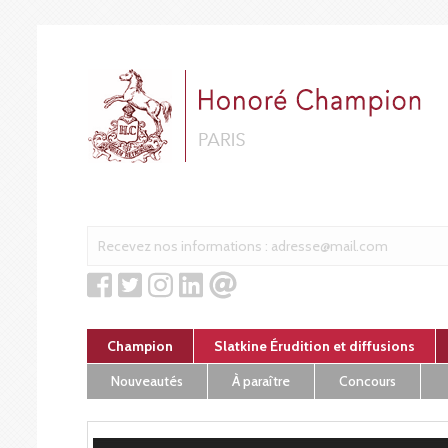
Cookies management panel
Champion
Slatkine Érudition et diffusions
Nouveautés
À paraître
Concours