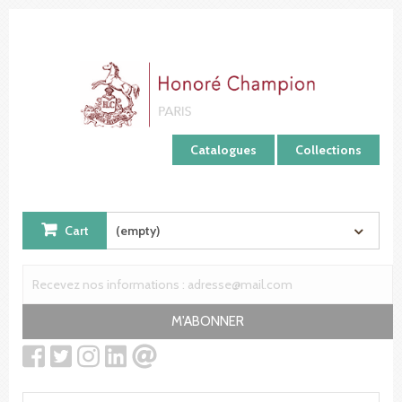
Cookies management panel
Catalogues
Collections
Cart
(empty)
M'ABONNER