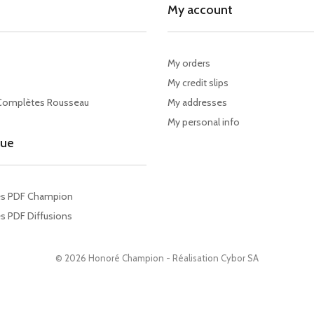
My account
My orders
My credit slips
Complètes Rousseau
My addresses
My personal info
gue
es PDF Champion
s PDF Diffusions
© 2026 Honoré Champion - Réalisation
Cybor SA