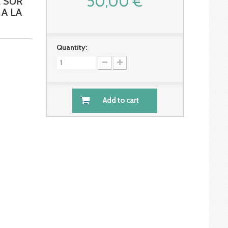
50,00 €
 SUR
 A LA
Quantity:
Add to cart