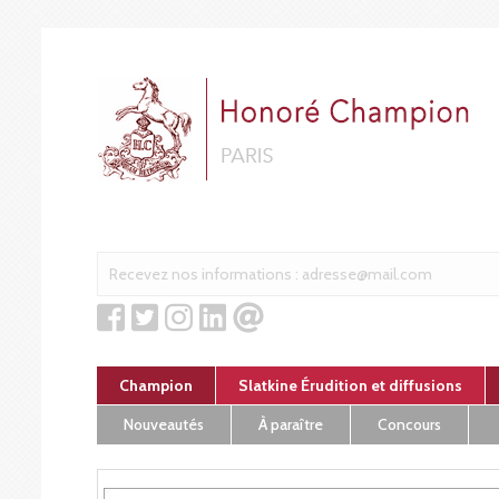
Cookies management panel
Champion
Slatkine Érudition et diffusions
Nouveautés
À paraître
Concours