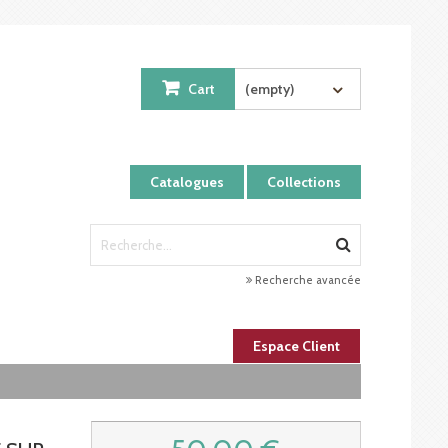
Cart
(empty)
Catalogues
Collections
Recherche avancée
Espace Client