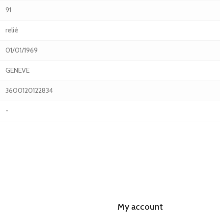
91
relié
01/01/1969
GENEVE
3600120122834
-
My account