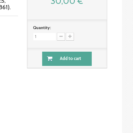
30,00 €
S,
61).
Quantity:
Add to cart