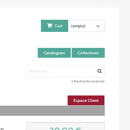
Cart
(empty)
Catalogues
Collections
Recherche avancée
Espace Client