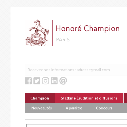
Cookies management panel
Champion
Slatkine Érudition et diffusions
Nouveautés
À paraître
Concours