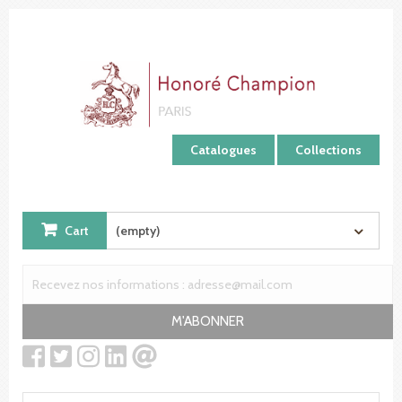
Cookies management panel
Catalogues
Collections
Cart
(empty)
M'ABONNER