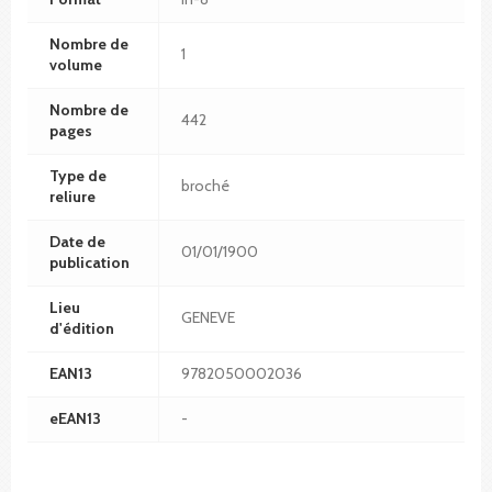
Nombre de
1
volume
Nombre de
442
pages
Type de
broché
reliure
Date de
01/01/1900
publication
Lieu
GENEVE
d'édition
EAN13
9782050002036
eEAN13
-