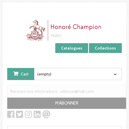
Cookies management panel
Catalogues
Collections
Cart
(empty)
M'ABONNER