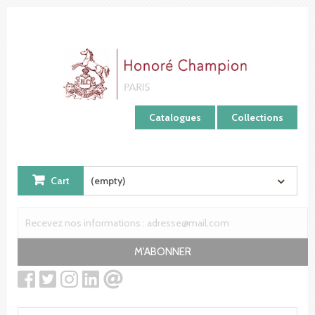
Cookies management panel
Catalogues
Collections
Cart
(empty)
M'ABONNER