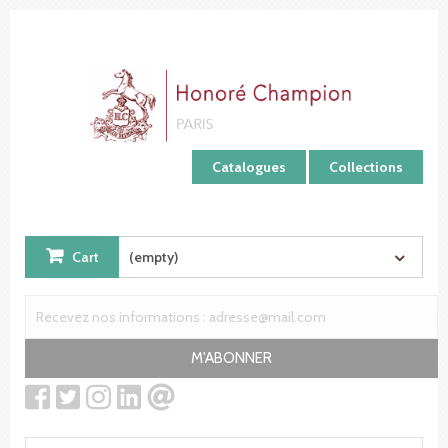
Cookies management panel
Catalogues
Collections
Cart
(empty)
M'ABONNER