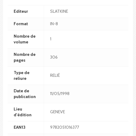
Editeur
SLATKINE
Format
IN-8
Nombre de
1
volume
Nombre de
306
pages
Type de
RELIÉ
reliure
Date de
11/05/1998
publication
Lieu
GENEVE
d'édition
EAN13
9782051016377