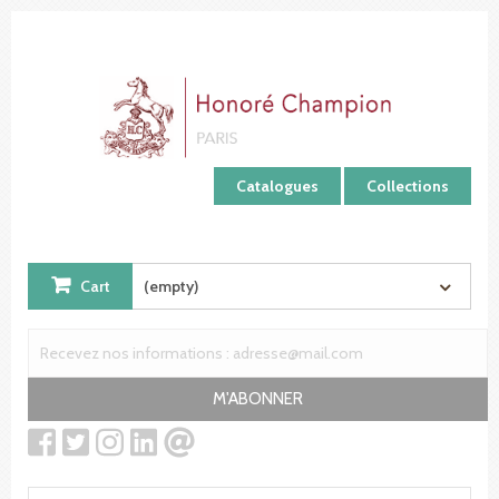
Cookies management panel
Catalogues
Collections
Cart
(empty)
M'ABONNER