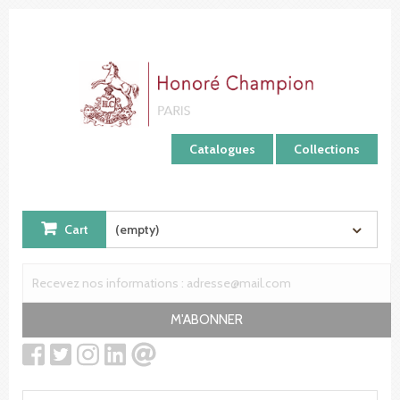
Cookies management panel
Catalogues
Collections
Cart
(empty)
M'ABONNER