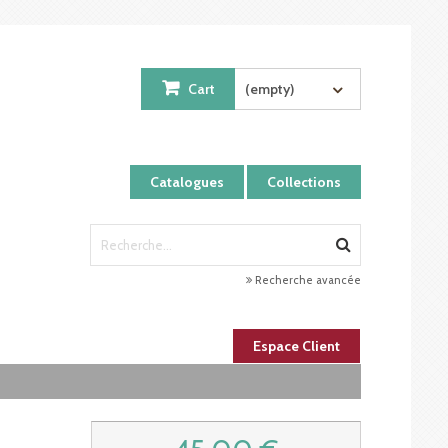
Cart
(empty)
Catalogues
Collections
Recherche avancée
Espace Client