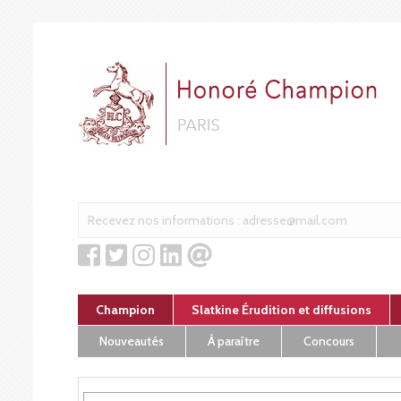
Cookies management panel
Champion
Slatkine Érudition et diffusions
Nouveautés
À paraître
Concours