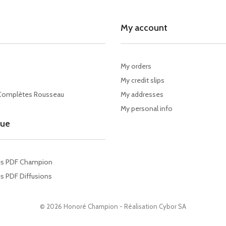
My account
My orders
My credit slips
Complètes Rousseau
My addresses
My personal info
gue
es PDF Champion
s PDF Diffusions
© 2026 Honoré Champion - Réalisation
Cybor SA