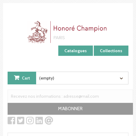
Cookies management panel
Catalogues
Collections
Cart
(empty)
M'ABONNER