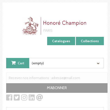
Cookies management panel
Catalogues
Collections
Cart
(empty)
M'ABONNER