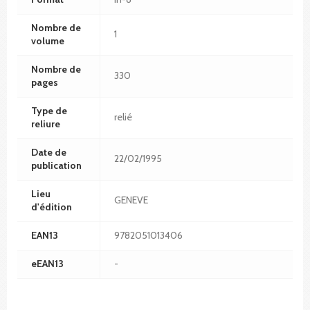
Nombre de
1
volume
Nombre de
330
pages
Type de
relié
reliure
Date de
22/02/1995
publication
Lieu
GENEVE
d'édition
EAN13
9782051013406
eEAN13
-