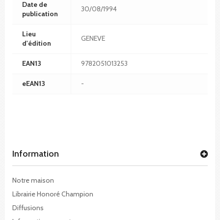
Date de
30/08/1994
publication
Lieu
GENEVE
d'édition
EAN13
9782051013253
eEAN13
-
Information
Notre maison
Librairie Honoré Champion
Diffusions