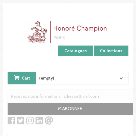
Cookies management panel
Catalogues
Collections
Cart
(empty)
M'ABONNER