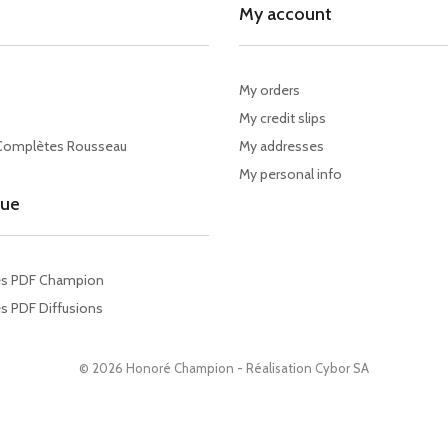
My account
My orders
My credit slips
Complètes Rousseau
My addresses
My personal info
gue
es PDF Champion
s PDF Diffusions
© 2026 Honoré Champion - Réalisation
Cybor SA