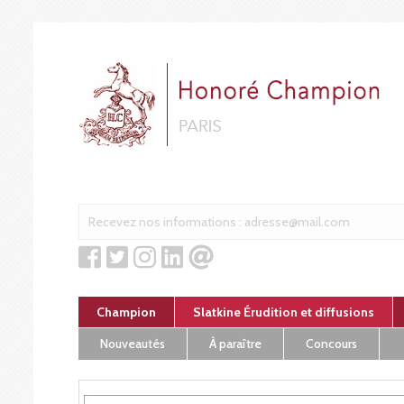
Cookies management panel
Champion
Slatkine Érudition et diffusions
Nouveautés
À paraître
Concours