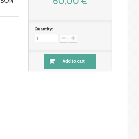
60,00 €
 SON
Quantity:
Add to cart