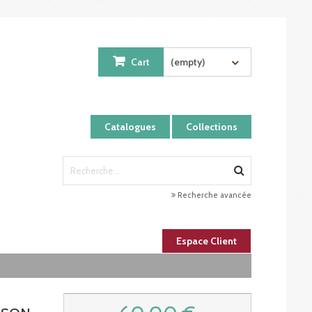
Cart
(empty)
Catalogues
Collections
Recherche avancée
Espace Client