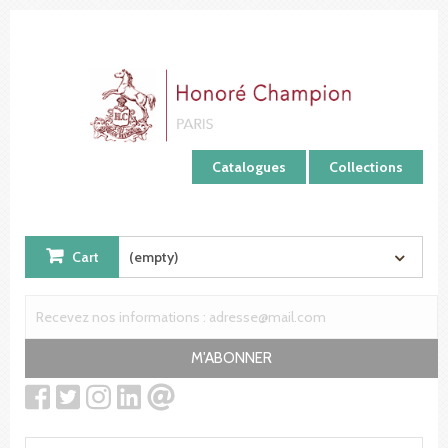
Cookies management panel
Catalogues
Collections
Cart
(empty)
M'ABONNER