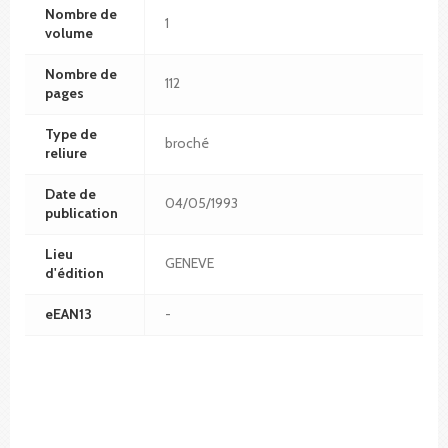
Nombre de
1
volume
Nombre de
112
pages
Type de
broché
reliure
Date de
04/05/1993
publication
Lieu
GENEVE
d'édition
eEAN13
-