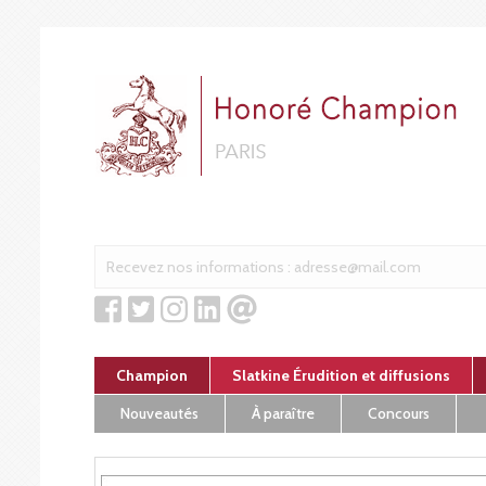
Cookies management panel
Champion
Slatkine Érudition et diffusions
Nouveautés
À paraître
Concours