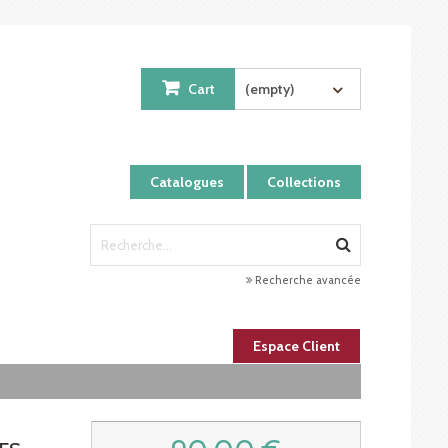
Cart
(empty)
Catalogues
Collections
Recherche avancée
Espace Client