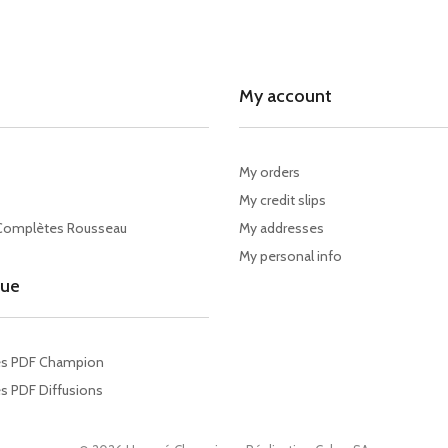
My account
My orders
My credit slips
Complètes Rousseau
My addresses
My personal info
gue
es PDF Champion
s PDF Diffusions