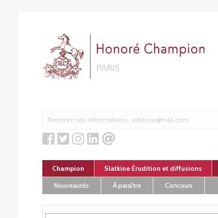
Cookies management panel
Champion
Slatkine Érudition et diffusions
Nouveautés
À paraître
Concours