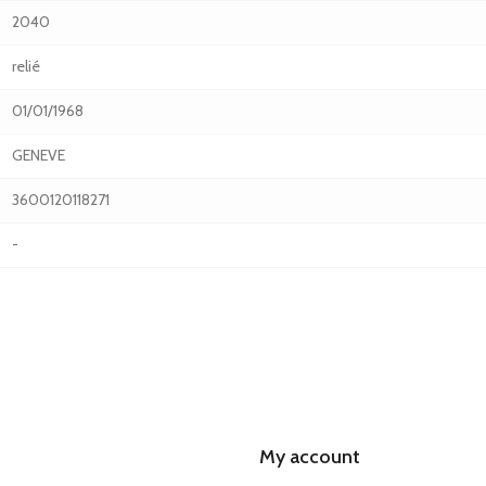
2040
relié
01/01/1968
GENEVE
3600120118271
-
My account