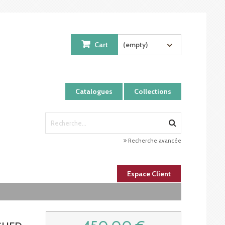
Cart
(empty)
Catalogues
Collections
Recherche avancée
Espace Client