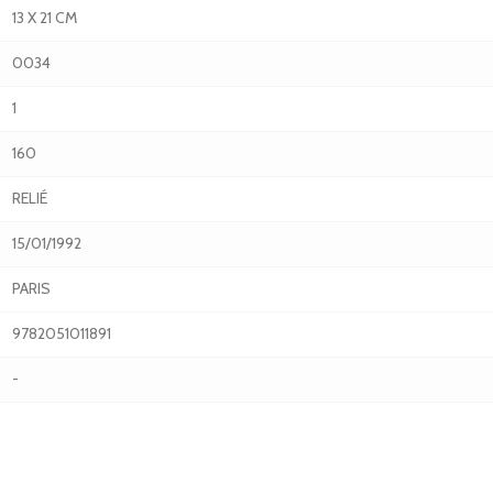
13 X 21 CM
0034
1
160
RELIÉ
15/01/1992
PARIS
9782051011891
-