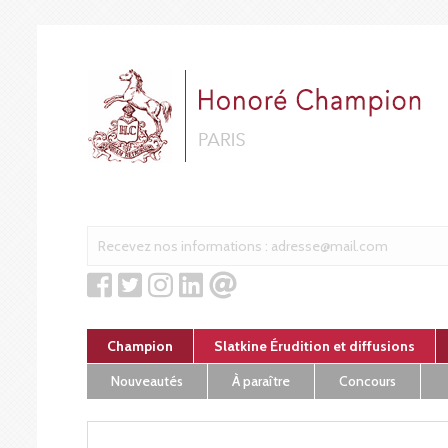
Cookies management panel
Champion
Slatkine Érudition et diffusions
Nouveautés
À paraître
Concours