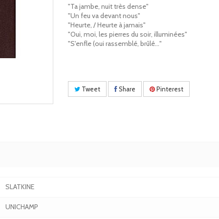
"Ta jambe, nuit très dense"
"Un feu va devant nous"
"Heurte, / Heurte à jamais"
"Oui, moi, les pierres du soir, illuminées"
"S'enfle (oui rassemblé, brûlé…"
Tweet
Share
Pinterest
SLATKINE
UNICHAMP