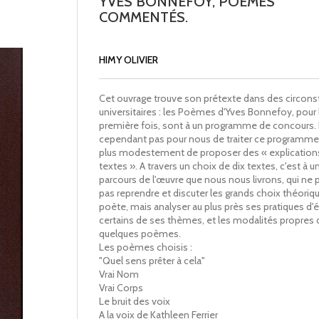
YVES BONNEFOY, POÈMES
COMMENTÉS.
HIMY OLIVIER
Cet ouvrage trouve son prétexte dans des circon
universitaires : les Poèmes d'Yves Bonnefoy, pour 
première fois, sont à un programme de concours. Il
cependant pas pour nous de traiter ce programme
plus modestement de proposer des « explication
textes ». A travers un choix de dix textes, c'est à u
parcours de l'œuvre que nous nous livrons, qui ne 
pas reprendre et discuter les grands choix théoriq
poète, mais analyser au plus près ses pratiques d'éc
certains de ses thèmes, et les modalités propres 
quelques poèmes.
Les poèmes choisis :
"Quel sens prêter à cela"
Vrai Nom
Vrai Corps
Le bruit des voix
A la voix de Kathleen Ferrier