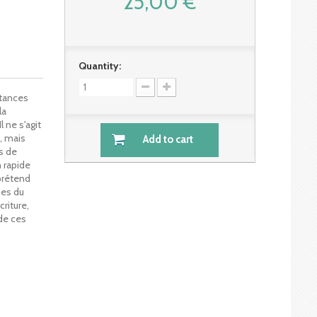
25,00 €
Quantity:
stances
la
 ne s'agit
, mais
Add to cart
s de
n rapide
prétend
ues du
riture,
de ces