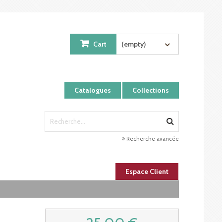
Cart
(empty)
Catalogues
Collections
Recherche avancée
Espace Client