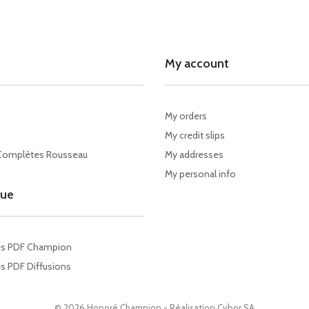
My account
My orders
My credit slips
Complètes Rousseau
My addresses
My personal info
gue
es PDF Champion
s PDF Diffusions
© 2026 Honoré Champion - Réalisation
Cybor SA