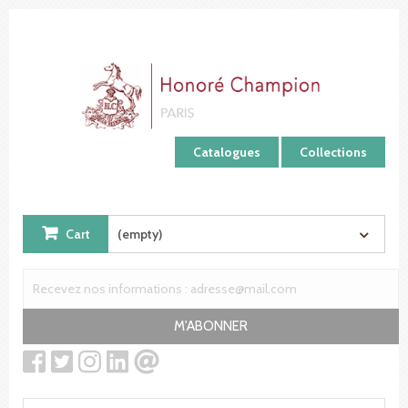
Cookies management panel
Catalogues
Collections
Cart
(empty)
M'ABONNER