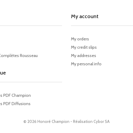
My account
My orders
My credit slips
Complètes Rousseau
My addresses
My personal info
gue
es PDF Champion
s PDF Diffusions
© 2026 Honoré Champion - Réalisation
Cybor SA