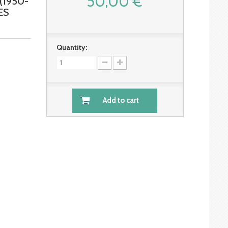
50,00 €
(1950-
ES
Quantity:
Add to cart