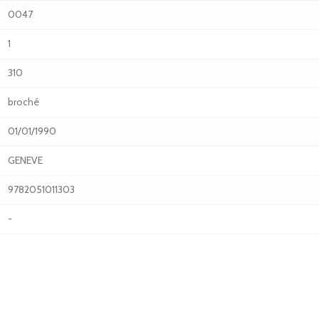
0047
1
310
broché
01/01/1990
GENEVE
9782051011303
-