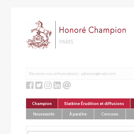
Cookies management panel
Champion
Slatkine Érudition et diffusions
Nouveautés
À paraître
Concours