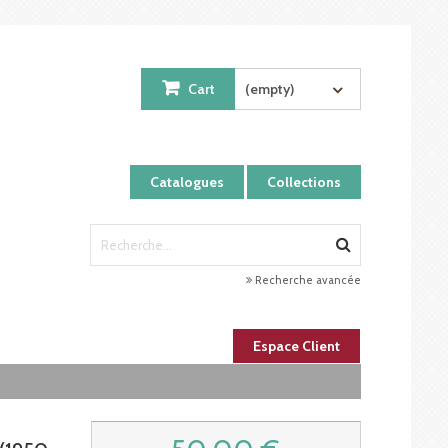
Cart
(empty)
Catalogues
Collections
Recherche avancée
Espace Client