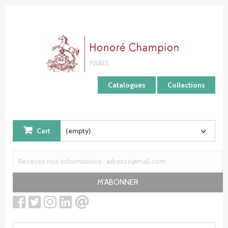
Cookies management panel
Catalogues
Collections
Cart
(empty)
M'ABONNER