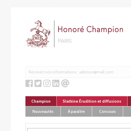
Cookies management panel
Champion
Slatkine Érudition et diffusions
Nouveautés
À paraître
Concours