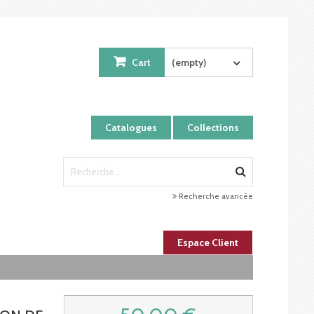
Cart
(empty)
Catalogues
Collections
Recherche avancée
Espace Client