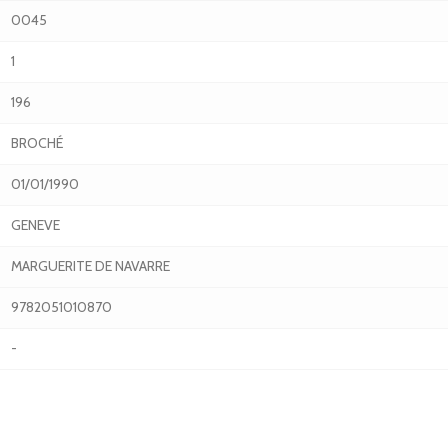
0045
1
196
BROCHÉ
01/01/1990
GENEVE
MARGUERITE DE NAVARRE
9782051010870
-