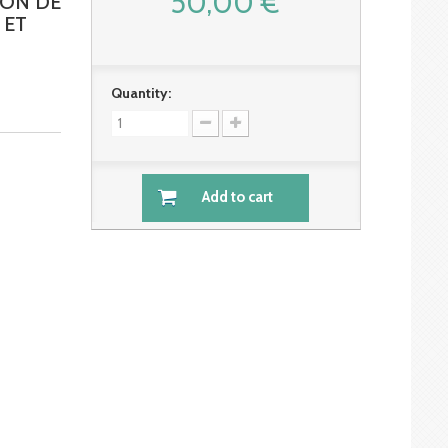
50,00 €
RON DE
 ET
Quantity:
Add to cart