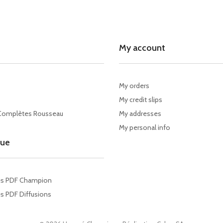
My account
My orders
My credit slips
Complètes Rousseau
My addresses
My personal info
gue
es PDF Champion
s PDF Diffusions