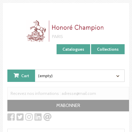
Cookies management panel
Catalogues
Collections
Cart
(empty)
M'ABONNER