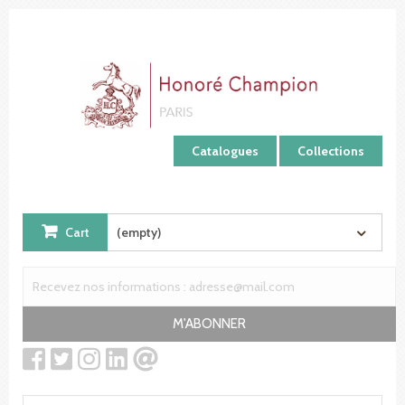
Cookies management panel
Catalogues
Collections
Cart
(empty)
M'ABONNER