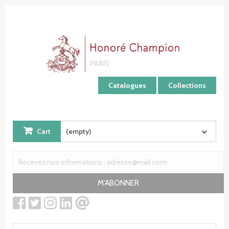
Cookies management panel
Catalogues
Collections
Cart
(empty)
M'ABONNER