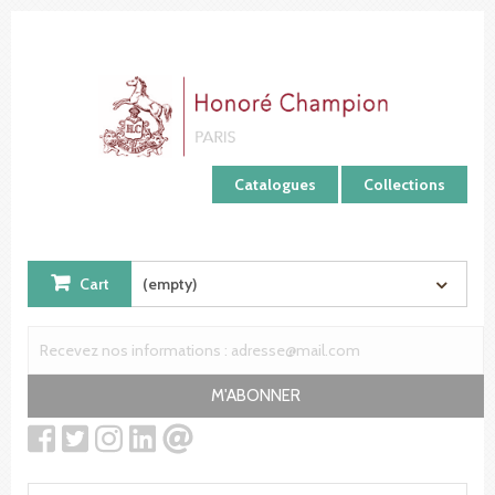
Cookies management panel
Catalogues
Collections
Cart
(empty)
M'ABONNER