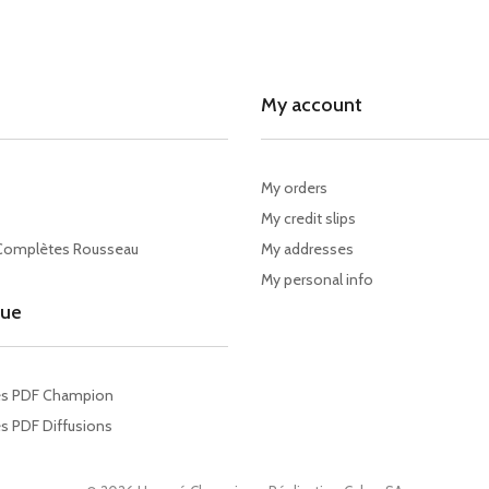
My account
My orders
My credit slips
Complètes Rousseau
My addresses
My personal info
gue
es PDF Champion
s PDF Diffusions