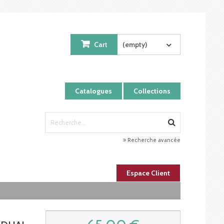
Cart
(empty)
Catalogues
Collections
Recherche avancée
Espace Client