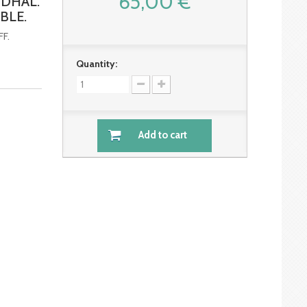
65,00 €
NDHAL.
BLE.
FF.
Quantity:
Add to cart