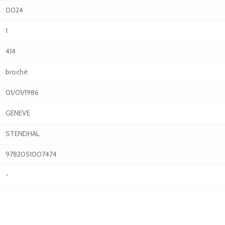
0024
1
414
broché
01/01/1986
GENEVE
STENDHAL
9782051007474
-