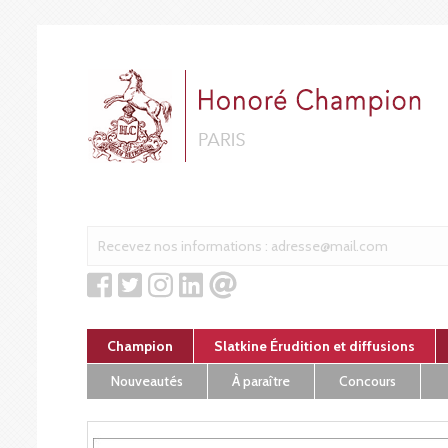
Cookies management panel
Champion
Slatkine Érudition et diffusions
Nouveautés
À paraître
Concours