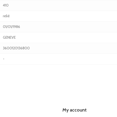
410
relié
01/01/1986
GENEVE
3600120136800
-
My account