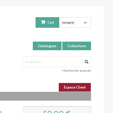
Cart
(empty)
Catalogues
Collections
Recherche avancée
Espace Client