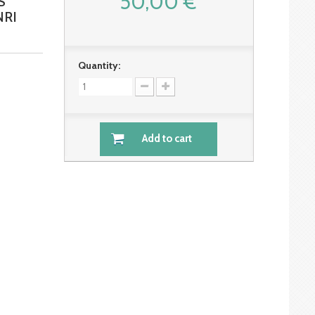
50,00 €
S
NRI
Quantity:
Add to cart