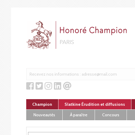
Cookies management panel
Champion
Slatkine Érudition et diffusions
Nouveautés
À paraître
Concours