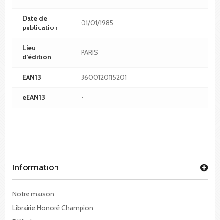
Date de
01/01/1985
publication
Lieu
PARIS
d'édition
EAN13
3600120115201
eEAN13
-
Information
Notre maison
Librairie Honoré Champion