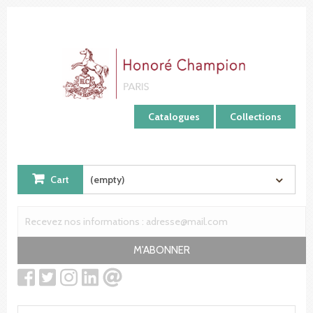
Cookies management panel
Catalogues
Collections
Cart
(empty)
M'ABONNER